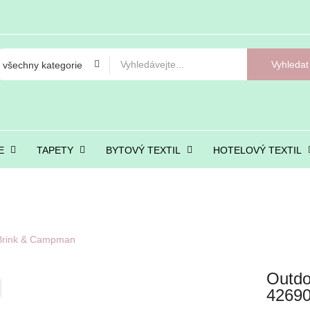
Vyhledat
E
TAPETY
BYTOVÝ TEXTIL
HOTELOVÝ TEXTIL
 Brink & Campman
Outdo
4269