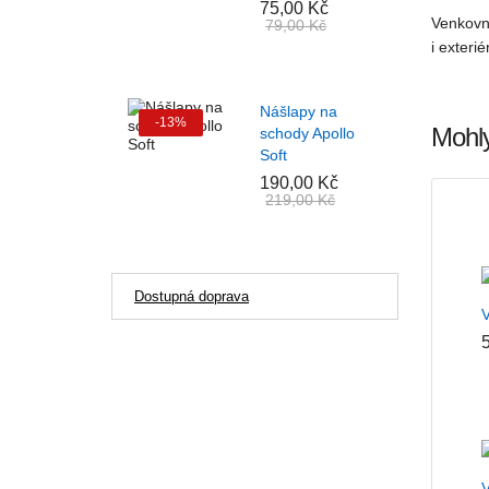
75,00 Kč
Venkovní
79,00 Kč
i exterié
Nášlapy na
-13%
Mohly
schody Apollo
Soft
190,00 Kč
219,00 Kč
Dostupná doprava
V
V