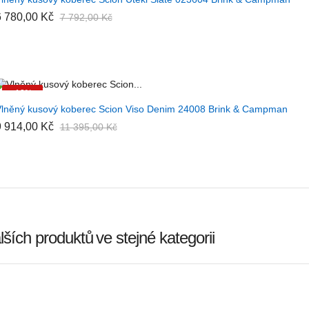
6 780,00 Kč
7 792,00 Kč
-13%
+ PŘIDAT DO KOŠÍKU
lněný kusový koberec Scion Viso Denim 24008 Brink & Campman
9 914,00 Kč
11 395,00 Kč
lších produktů
ve stejné kategorii