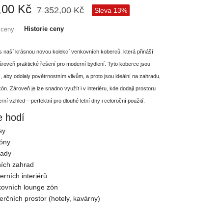
,00 Kč
7 352,00 Kč
Sleva 13%
Historie ceny
 naší krásnou novou kolekcí venkovních koberců, která přináší
roveň praktické řešení pro moderní bydlení. Tyto koberce jsou
, aby odolaly povětrnostním vlivům, a proto jsou ideální na zahradu,
kón. Zároveň je lze snadno využít i v interiéru, kde dodají prostoru
ní vzhled – perfektní pro dlouhé letní dny i celoroční použití.
 hodí
sy
kóny
rady
ních zahrad
rních interiérů
kovních lounge zón
rčních prostor (hotely, kavárny)