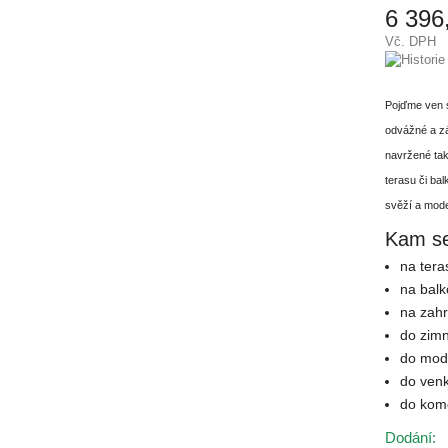
6 396
Vč. DPH
Pojďme ven s
odvážné a zá
navržené tak
terasu či bal
svěží a moder
Kam se
na tera
na bal
na zah
do zim
do mode
do ven
do kome
Dodání: