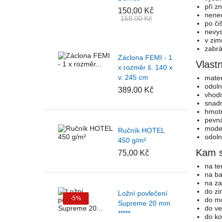
při z
150,00 Kč
nenec
158,00 Kč
po či
nevys
v zim
zabrá
Záclona FEMI - 1
Vlastn
x rozměr š. 140 x
v. 245 cm
mater
odoln
389,00 Kč
vhodn
snad
hmotn
pevná
moder
Ručník HOTEL
odoln
450 g/m²
Kam s
75,00 Kč
na te
na ba
na za
do zi
Ložní povlečení
-5%
do mo
Supreme 20 mm
do ve
*****
do ko