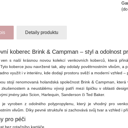
Gar
(do
pis
Detaily produktu
vní koberec Brink & Campman – styl a odolnost pro 
ven s naší krásnou novou kolekcí venkovních koberců, která přiná
 Tyto koberce jsou navržené tak, aby odolaly povětrnostním vlivům, a p
nadno využít i v interiéru, kde dodají prostoru svěží a moderní vzhled – p
bou stojí renomovaná holandská společnost
Brink & Campman
, která
m zkušenostem a neustálému vývoji patří mezi špičku v oblasti desi
ými jmény jako Scion, Harlequin, Sanderson či Ted Baker.
 je vyroben z odolného polypropylenu, který je vhodný pro venkov
stním vlivům. Díky pevné struktuře si zachovává svůj tvar a vzhled i při
y pro péči
at bez rotačního kartáče