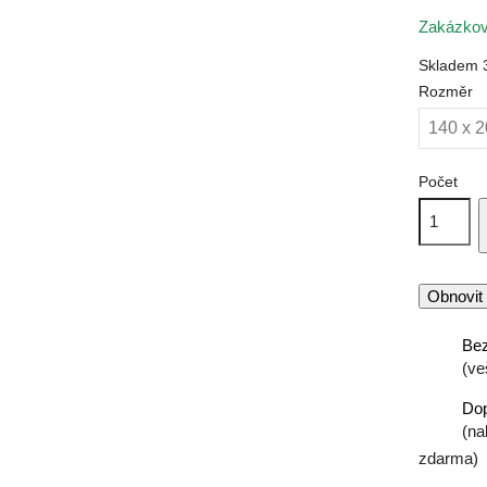
Zakázkov
Skladem
Rozměr
Počet
Bez
(ve
Do
(na
zdarma)