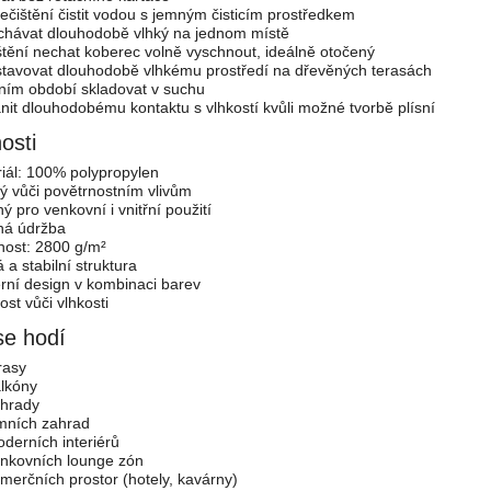
nečištění čistit vodou s jemným čisticím prostředkem
hávat dlouhodobě vlhký na jednom místě
štění nechat koberec volně vyschnout, ideálně otočený
tavovat dlouhodobě vlhkému prostředí na dřevěných terasách
ním období skladovat v suchu
nit dlouhodobému kontaktu s vlhkostí kvůli možné tvorbě plísní
osti
iál: 100% polypropylen
ý vůči povětrnostním vlivům
ý pro venkovní i vnitřní použití
ná údržba
ost: 2800 g/m²
 a stabilní struktura
ní design v kombinaci barev
ost vůči vlhkosti
e hodí
rasy
lkóny
hrady
mních zahrad
derních interiérů
nkovních lounge zón
merčních prostor (hotely, kavárny)