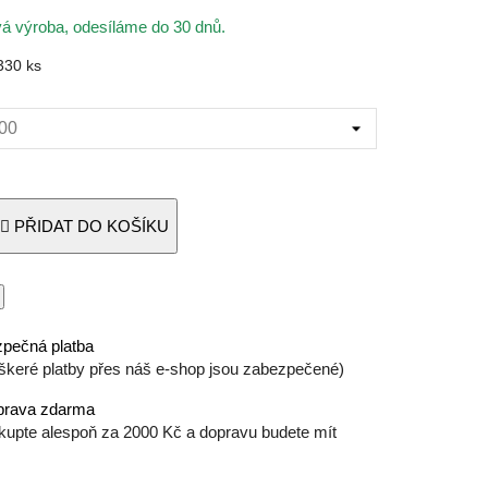
á výroba, odesíláme do 30 dnů.
330 ks
PŘIDAT DO KOŠÍKU
pečná platba
škeré platby přes náš e-shop jsou zabezpečené)
prava zdarma
kupte alespoň za 2000 Kč a dopravu budete mít