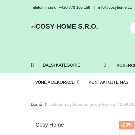
Telefonní číslo: +420 770 166 158 | info@cosyhome.cz
DALŠÍ KATEGORIE
KOBERC
VŮNĚ A DEKORACE
KONTAKTUJTE NÁS
Domů
Outdoorový koberec Scion Rivi kiwi 426908
Cosy Home
-13%