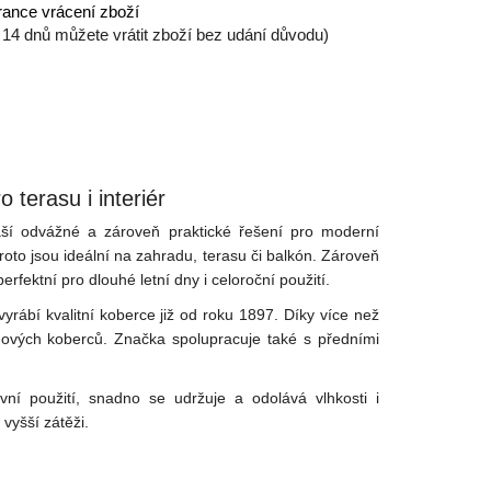
ance vrácení zboží
 14 dnů můžete vrátit zboží bez udání důvodu)
terasu i interiér
ší odvážné a zároveň praktické řešení pro moderní
roto jsou ideální na zahradu, terasu či balkón. Zároveň
erfektní pro dlouhé letní dny i celoroční použití.
 vyrábí kvalitní koberce již od roku 1897. Díky více než
gnových koberců. Značka spolupracuje také s předními
ní použití, snadno se udržuje a odolává vlhkosti i
 vyšší zátěži.