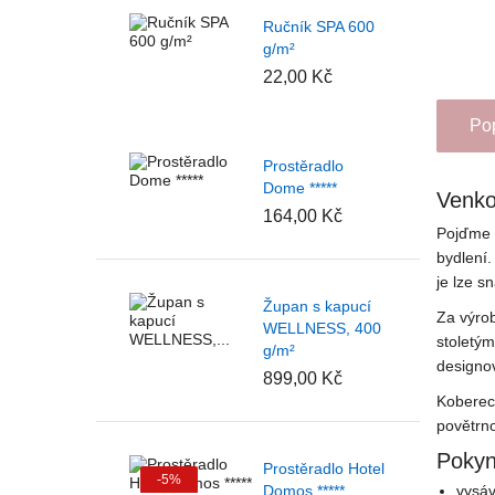
Ručník SPA 600
g/m²
22,00 Kč
Po
Prostěradlo
Dome *****
Venko
164,00 Kč
Pojďme 
bydlení.
je lze s
Župan s kapucí
Za výro
WELLNESS, 400
stoletý
g/m²
designov
899,00 Kč
Koberec
povětrno
Pokyn
Prostěradlo Hotel
-5%
Domos *****
vysáv