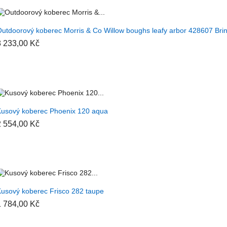
+ PŘIDAT DO KOŠÍKU
utdoorový koberec Morris & Co Willow boughs leafy arbor 428607 B
8 233,00 Kč
+ PŘIDAT DO KOŠÍKU
usový koberec Phoenix 120 aqua
2 554,00 Kč
+ PŘIDAT DO KOŠÍKU
usový koberec Frisco 282 taupe
1 784,00 Kč