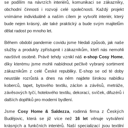
se podílím na návrzích interiérů, komunikaci se zákazníky,
obchodní činnosti i rozvoji celé společnosti. Každý projekt
vnímáme individuálně a naším cílem je vytvořit interiér, který
bude nejen krásný, ale také praktický a bude svým majitelům
dělat radost po mnoho let.
Během období pandemie covidu jsme hledali způsob, jak naše
služby a produkty zpřístupnit i zákazníkům, kteří nás nemohli
navštívit osobně. Právě tehdy vznikl náš
e-shop Cosy Home
,
díky kterému jsme mohli nabídnout pečlivě vybraný sortiment
zákazníkům z celé České republiky. E-shop se od té doby
neustále rozrůstá a dnes na něm najdete širokou nabídku
koberců, tapet, bytového textilu, záclon a závěsů, metráže,
závěsových tyčí, hotelového textilu, dekorací, svíček, difuzérů i
dalších doplňků pro moderní bydlení.
Jsme
Cosy Home & Saldezza
, rodinná firma z Českých
Budějovic, která se již více než
16 let
věnuje vytváření
krásných a funkčních interiérů. Naší specializací jsou textilní