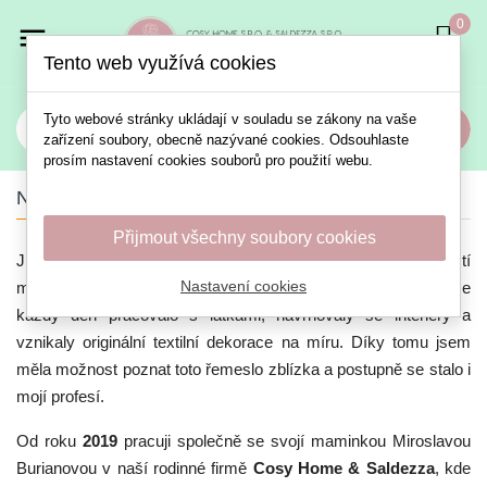
0

Tento web využívá cookies
Tyto webové stránky ukládají v souladu se zákony na vaše
Vyhledat
zařízení soubory, obecně nazývané cookies. Odsouhlaste
prosím nastavení cookies souborů pro použití webu.
Náš showroom
Přijmout všechny soubory cookies
Jmenuji se
Simona Burianová
a svět interiérů je součástí
Nastavení cookies
mého života už od dětství. Vyrůstala jsem v prostředí, kde se
každý den pracovalo s látkami, navrhovaly se interiéry a
vznikaly originální textilní dekorace na míru. Díky tomu jsem
měla možnost poznat toto řemeslo zblízka a postupně se stalo i
mojí profesí.
Od roku
2019
pracuji společně se svojí maminkou Miroslavou
Burianovou v naší rodinné firmě
Cosy Home & Saldezza
, kde