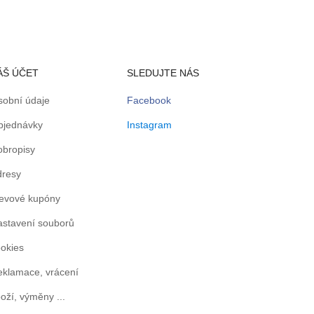
ÁŠ ÚČET
SLEDUJTE NÁS
sobní údaje
Facebook
bjednávky
Instagram
obropisy
dresy
levové kupóny
astavení souborů
okies
klamace, vrácení
oží, výměny ...