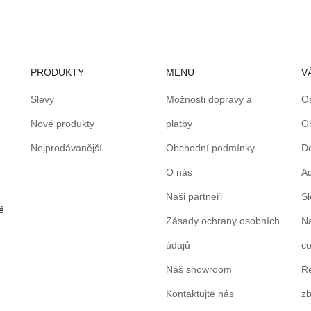
PRODUKTY
MENU
V
Slevy
Možnosti dopravy a
O
Nové produkty
platby
O
Nejprodávanější
Obchodní podmínky
D
O nás
A
Naši partneři
S
é
Zásady ochrany osobních
N
údajů
co
Náš showroom
Re
Kontaktujte nás
zb