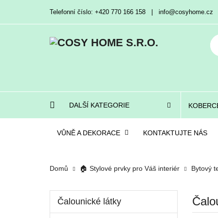
Telefonní číslo: +420 770 166 158 | info@cosyhome.cz
DALŠÍ KATEGORIE
KOBERC
VŮNĚ A DEKORACE
KONTAKTUJTE NÁS
Domů
🏠 Stylové prvky pro Váš interiér
Bytový te
Čalo
Čalounické látky