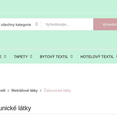
Vyhledat
E
TAPETY
BYTOVÝ TEXTIL
HOTELOVÝ TEXTIL
xtil
Metrážové látky
Čalounické látky
unické látky