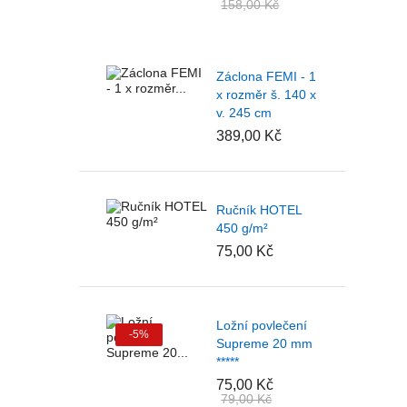
158,00 Kč
Záclona FEMI - 1
x rozměr š. 140 x
v. 245 cm
389,00 Kč
Ručník HOTEL
450 g/m²
75,00 Kč
Ložní povlečení
-5%
Supreme 20 mm
*****
75,00 Kč
79,00 Kč