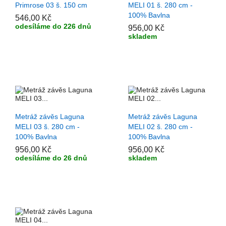
Primrose 03 š. 150 cm
MELI 01 š. 280 cm -
100% Bavlna
546,00 Kč
odesíláme do 226 dnů
956,00 Kč
skladem
+ PŘIDAT DO KOŠÍKU
+ PŘIDAT DO KOŠÍKU
Metráž závěs Laguna
Metráž závěs Laguna
MELI 03 š. 280 cm -
MELI 02 š. 280 cm -
100% Bavlna
100% Bavlna
956,00 Kč
956,00 Kč
odesíláme do 26 dnů
skladem