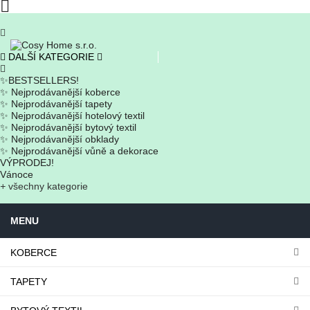

DALŠÍ KATEGORIE
✨BESTSELLERS!
✨ Nejprodávanější koberce
✨ Nejprodávanější tapety
✨ Nejprodávanější hotelový textil
✨ Nejprodávanější bytový textil
✨ Nejprodávanější obklady
✨ Nejprodávanější vůně a dekorace
VÝPRODEJ!
Vánoce
+
všechny kategorie
MENU
KOBERCE
TAPETY