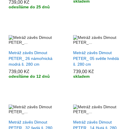
skladem
739,00 Kč
odesíláme do 25 dnů
+ PŘIDAT DO KOŠÍKU
+ PŘIDAT DO KOŠÍKU
Metráž závěs Dimout
Metráž závěs Dimout
PETER_ 26 námořnická
PETER_ 05 světle hnědá
modrá š. 280 cm
š. 280 cm
739,00 Kč
739,00 Kč
odesíláme do 12 dnů
skladem
+ PŘIDAT DO KOŠÍKU
+ PŘIDAT DO KOŠÍKU
Metráž závěs Dimout
Metráž závěs Dimout
PETER_ 32 šedá š. 280
PETER_ 14 žlutá š. 280