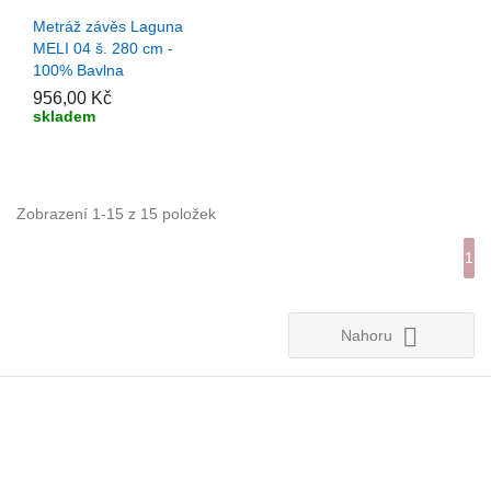
+ PŘIDAT DO KOŠÍKU
Metráž závěs Laguna
MELI 04 š. 280 cm -
100% Bavlna
956,00 Kč
skladem
Zobrazení 1-15 z 15 položek
1

Nahoru