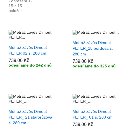
Zobrazení 1-
15 z 15
položek
+ PŘIDAT DO KOŠÍKU
Metráž závěs Dimout
+ PŘIDAT DO KOŠÍKU
Metráž závěs Dimout
PETER_18 bordová š.
PETER 02 š. 280 cm
280 cm
739,00 Kč
739,00 Kč
odesíláme do 242 dnů
odesíláme do 325 dnů
+ PŘIDAT DO KOŠÍKU
+ PŘIDAT DO KOŠÍKU
Metráž závěs Dimout
Metráž závěs Dimout
PETER_ 21 starorůžová
PETER_ 01 š. 280 cm
š. 280 cm
739,00 Kč