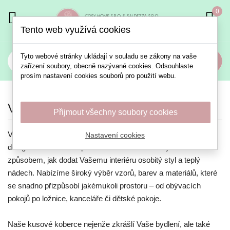
0

Tento web využívá cookies
Tyto webové stránky ukládají v souladu se zákony na vaše
Vyhledat
zařízení soubory, obecně nazývané cookies. Odsouhlaste
prosím nastavení cookies souborů pro použití webu.
Výrobci
Přijmout všechny soubory cookies
Vítejte v naší kategorii kusových koberců, kde se setkává
Nastavení cookies
design s funkčností a pohodlí. Kusové koberce jsou ideálním
způsobem, jak dodat Vašemu interiéru osobitý styl a teplý
nádech. Nabízíme široký výběr vzorů, barev a materiálů, které
se snadno přizpůsobí jakémukoli prostoru – od obývacích
pokojů po ložnice, kanceláře či dětské pokoje.
Naše kusové koberce nejenže zkrášlí Vaše bydlení, ale také