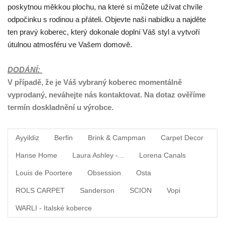
poskytnou měkkou plochu, na které si můžete užívat chvíle
odpočinku s rodinou a přáteli. Objevte naši nabídku a najděte
ten pravý koberec, který dokonale doplní Váš styl a vytvoří
útulnou atmosféru ve Vašem domově.
DODÁNÍ:
V případě, že je Váš vybraný koberec momentálně
vyprodaný, neváhejte nás kontaktovat. Na dotaz ověříme
termín doskladnění u výrobce.
Ayyildiz
Berfin
Brink & Campman
Carpet Decor
Hanse Home
Laura Ashley -...
Lorena Canals
Louis de Poortere
Obsession
Osta
ROLS CARPET
Sanderson
SCION
Vopi
WARLI - Italské koberce