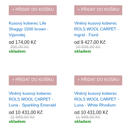
+ PŘIDAT DO KOŠÍKU
+ PŘIDAT DO KOŠÍKU
-13%
-13%
Kusový koberec Life
Vlněný kusový koberec
Shaggy 1500 brown -
ROLS WOOL CARPET -
Výprodej
Ingrid - Fiord
od 174,00 Kč
od 9 427,00 Kč
200,00 Kč
10 836,00 Kč
skladem
skladem
+ PŘIDAT DO KOŠÍKU
+ PŘIDAT DO KOŠÍKU
-13%
-13%
Vlněný kusový koberec
Vlněný kusový koberec
ROLS WOOL CARPET -
ROLS WOOL CARPET -
Luna - Sparkling Emerald
Luna - White Rhodium
od 10 431,00 Kč
od 10 431,00 Kč
11 989,00 Kč
11 989,00 Kč
skladem
skladem