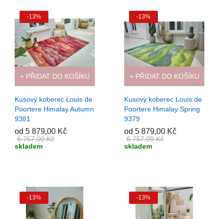
-13%
-13%
+ PŘIDAT DO KOŠÍKU
+ PŘIDAT DO KOŠÍKU
Kusový koberec Louis de
Kusový koberec Louis de
Poortere Himalay Autumn
Poortere Himalay Spring
9381
9379
od 5 879,00 Kč
od 5 879,00 Kč
6 757,00 Kč
6 757,00 Kč
skladem
skladem
-13%
-13%