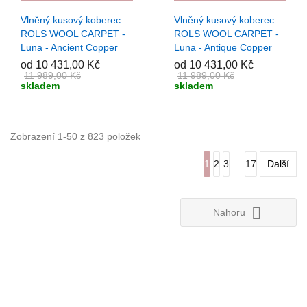
Vlněný kusový koberec
Vlněný kusový koberec
ROLS WOOL CARPET -
ROLS WOOL CARPET -
Luna - Ancient Copper
Luna - Antique Copper
od 10 431,00 Kč
od 10 431,00 Kč
11 989,00 Kč
11 989,00 Kč
skladem
skladem
Zobrazení 1-50 z 823 položek
1
2
3
…
17
Další

Nahoru