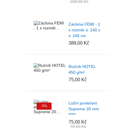
158,00 Kč
Záclona FEMI - 1
x rozměr š. 140 x
v. 245 cm
389,00 Kč
Ručník HOTEL
450 g/m²
75,00 Kč
Ložní povlečení
-5%
Supreme 20 mm
*****
75,00 Kč
79,00 Kč