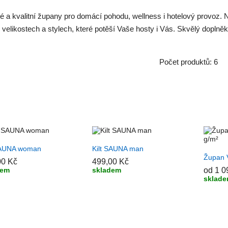
é a kvalitní župany pro domácí pohodu, wellness i hotelový provoz.
velikostech a stylech, které potěší Vaše hosty i Vás. Skvělý doplně
Počet produktů: 6
ŘIDAT DO KOŠÍKU
+ PŘIDAT DO KOŠÍKU
SAUNA woman
Kilt SAUNA man
+ PŘ
Župan 
00 Kč
499,00 Kč
od 1 0
dem
skladem
sklad