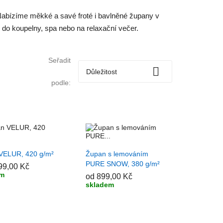
 Nabízíme měkké a savé froté i bavlněné župany v
k do koupelny, spa nebo na relaxační večer.
Seřadit

Důležitost
podle:
IDAT DO KOŠÍKU
+ PŘIDAT DO KOŠÍKU
VELUR, 420 g/m²
Župan s lemováním
PURE SNOW, 380 g/m²
99,00 Kč
em
od 899,00 Kč
skladem