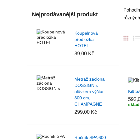
Pohodln
Nejprodávanější produkt
různých 
Koupelnová
předložka
HOTEL
89,00 Kč
Metráž záclona
DOSSIGN s
+ P
Kilt 
olůvkem výška
300 cm,
592,
CHAMPAGNE
skla
299,00 Kč
Ručník SPA 600