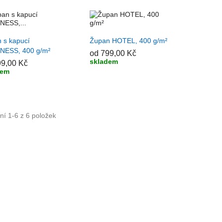
ŘIDAT DO KOŠÍKU
+ PŘIDAT DO KOŠÍKU
 s kapucí
Župan HOTEL, 400 g/m²
NESS, 400 g/m²
od 799,00 Kč
skladem
99,00 Kč
dem
í 1-6 z 6 položek