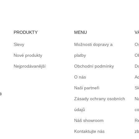
PRODUKTY
MENU
V
Slevy
Možnosti dopravy a
O
Nové produkty
platby
O
Nejprodávanější
Obchodní podmínky
D
O nás
A
Naši partneři
S
é
Zásady ochrany osobních
N
údajů
co
Náš showroom
Re
Kontaktujte nás
zb