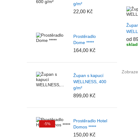
g/m²
22,00 Kč
+ P
Župan
WELL
Prostěradlo
od 8
Dome *****
skla
164,00 Kč
Zobrazen
Župan s kapucí
WELLNESS, 400
g/m²
899,00 Kč
Prostěradlo Hotel
-5%
Domos *****
150,00 Kč