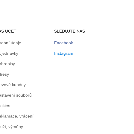
ÁŠ ÚČET
SLEDUJTE NÁS
sobní údaje
Facebook
bjednávky
Instagram
obropisy
dresy
levové kupóny
astavení souborů
okies
klamace, vrácení
oží, výměny ...